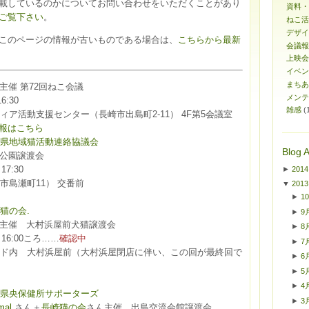
載しているのかについてお問い合わせをいただくことがあり
資料・
ご覧下さい
。
ねこ活
デザイ
このページの情報が古いものである場合は、
こちらから最新
会議報
上映会
イベン
まちあ
主催 第72回ねこ会議
メンテ
6:30
雑感
(
ア活動支援センター（長崎市出島町2-11） 4F第5会議室
報はこちら
県地域猫活動連絡協議会
Blog A
公園譲渡会
17:30
►
2014
市島瀬町11） 交番前
▼
2013
►
1
猫の会.
►
9
主催 大村浜屋前犬猫譲渡会
►
8
0～16:00ころ……
確認中
►
7
ド内 大村浜屋前（大村浜屋閉店に伴い、この回が最終回で
►
6
►
5
►
4
県央保健所サポーターズ
►
3
mal
さん＋
長崎猫の会
さん主催 出島交流会館譲渡会