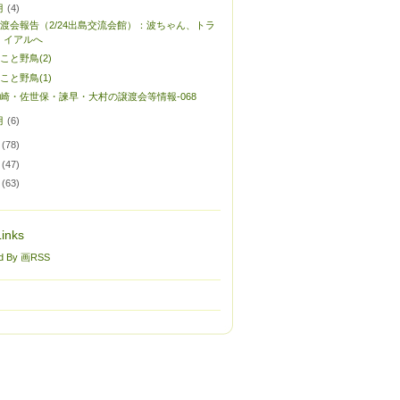
月
(4)
渡会報告（2/24出島交流会館）：波ちゃん、トラ
イアルへ
こと野鳥(2)
こと野鳥(1)
崎・佐世保・諫早・大村の譲渡会等情報-068
月
(6)
(78)
(47)
(63)
inks
d By 画RSS