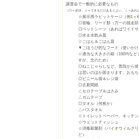
譲渡会で一般的に必要なもの
（◎＝必須、☆＝できるだけあるとよい、△＝あれ
☆展示用ラビットケージ（
例1
＝
◎首輪、リード類（万一の脱走
◎ペットシーツ（あればワイドサ
◎水＆水飲み皿
☆ごはん＆ごはん皿
▼ごほうび的なフード（使いかけ
☆適当な大きさの箱（100均な
すが、念のため）
◎ねこじゃらしなど、普段から使
は思いのほか固まります。おもち
◎ビニール袋＆レジ袋
◎古新聞紙
△セロテープ＆はさみ
△ガムテープ
◎タオル（何枚か）
△バスタオル
☆トイレットペーパー、キッチン
☆ウェットティッシュ
☆消毒殺菌剤（
バイオウィルクリ
ど）