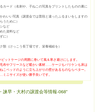
るカード（名刺や、子ねこの写真をプリントしたものの裏に
かわいい写真（譲渡会では普段と違ったふるまいをしますの
もらうために）
シなど
めた資料など
ずに）
ク類（けっこう長丁場です、栄養補給を）
…ラビットケージの周囲に巻いて風＆寒さ避けにします。
毛布やフリースなど暖かい素材……ケージもバリケンも床は
ねこベッドのように立ち上がりの壁があるものならベター。
…ミニサイズが使い勝手良いです。
佐世保・諫早・大村の譲渡会等情報-068”