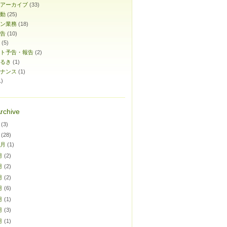
アーカイブ
(33)
動
(25)
ン業務
(18)
告
(10)
(5)
ト予告・報告
(2)
るき
(1)
ナンス
(1)
1)
rchive
(3)
(28)
0月
(1)
月
(2)
月
(2)
月
(2)
月
(6)
月
(1)
月
(3)
月
(1)