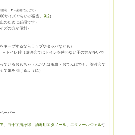
ば便利、▼＝必要に応じて）
600サイズぐらいが適当、
例2
）
防止のために必須です）
イズの方が便利）
をキープするならラップやタッパなども）
ど）＋トイレ砂（譲渡会ではトイレを使わない子の方が多いで
っているおもちゃ（ふだんは腕白・おてんばでも、譲渡会で
ゃで気を引けるように）
ペーパー
ア
、
白十字清浄綿
、
消毒用エタノール
、
エタノールジェル
な