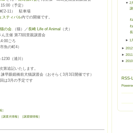
▼
2
0～15:00（予定）
譲
2-11） 駐車場
ェスティバル
内での開催です。
ね
ね
猫の会.
（猫）／
長崎 Life of Animal
（犬）
長
さん主催 第73回里親譲渡会
►
1
14:00ごろ
市魚の町4）
►
2012
►
2011
-1230（浦川）
►
2010
次第追記いたします。
 諫早眼鏡橋前犬猫譲渡会（おそらく3月3日開催です）
RSS-L
回は3月の予定です
Powere
報］
［譲渡犬情報］
［譲渡猫情報］