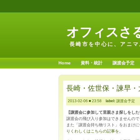
オフィスさ
長崎市を中心に、アニマ
Home
資料・統計
譲渡会予定
長崎・佐世保・諫早・大
2013-02-06
■
23:58
label:
譲渡会予定
【譲渡会に参加して里親さま探しをした
譲渡会の飛び入り参加はできませんので
また「譲渡会持ち物リスト」をおまけに
りくわしくはこちらの記事を
。