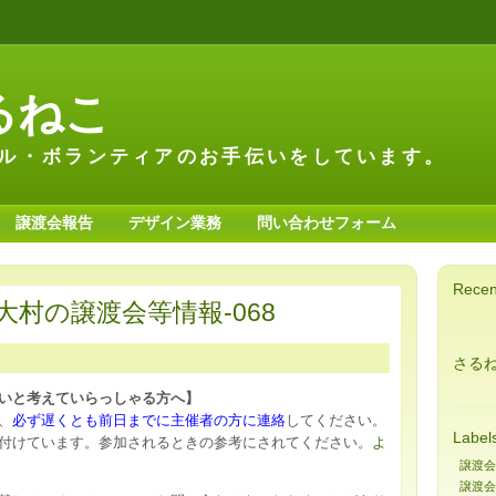
るねこ
ル・ボランティアのお手伝いをしています。
譲渡会報告
デザイン業務
問い合わせフォーム
Recen
村の譲渡会等情報-068
さる
いと考えていらっしゃる方へ】
、
必ず遅くとも前日までに主催者の方に連絡
してください。
Label
付けています。参加されるときの参考にされてください。
よ
譲渡会
譲渡会