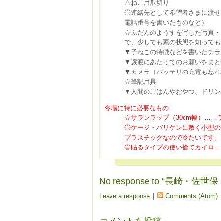
△ねこ用爪切り
◎連絡先として希望者さまに渡せ
電話番号を書いたものなど）
☆ふだんのようすを写した写真・
で、少しでも素の状態を知って
▼子ねこの特徴などを書いたチラ
▼譲渡にあたってのお願いをまと
▼カメラ（バッテリの充電も忘れ
☆筆記用具
▼人間のごはんやおやつ、ドリン
冬場に特に必要なもの
☆サランラップ（30cm幅）…
◎ケージ・バリケンに敷く小型の
プラスチックなので冷たいです。
◎貼るタイプの使い捨てカイロ…
No response to “長崎・
Leave a response
|
Comments (Atom)