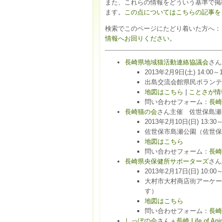
また、これらの情報をどういう基準で掲
ます。
この点についてはこちらの記事を
検索でこのページにたどり着いた方へ：
情報へお回りください
。
長崎県地域猫活動連絡協議会
さん
2013年2月9日(土) 14:00～1
出島交流会館県民ボランティ
地図はこちら
|
ことさが情
問い合わせフォーム：
長崎
長崎猫の会
さん主催 佐世保島瀬
2013年2月10日(日) 13:30～
佐世保市島瀬公園（佐世保
地図はこちら
問い合わせフォーム：
長崎
長崎県央保健所サポーターズ
さん
2013年2月17日(日) 10:0
大村市大村商店街アーケー
す）
地図はこちら
問い合わせフォーム：
長崎
しっぽの会
さん＋
長崎 Life of Ani