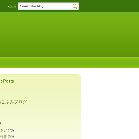
ADMIN
t Posts
ねこふみブログ
s
予定
(73)
報告
(55)