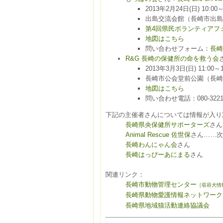
2013年2月24日(日) 10:0
出島交流会館（長崎市出島町
第4回県民ボランティアフ
地図はこちら
問い合わせフォーム：
長崎
R&G 長崎の保健所の命を救う会
2013年3月3日(日) 11:00～
長崎市公会堂前公園（長崎
地図はこちら
問い合わせ電話：080-3221
下記の主催者さんについては情報が入り
長崎県央保健所サポーターズ
さん
Animal Rescue 佐世保
さん……次
長崎わんにゃん会
さん
長崎はっぴーあにまる
さん
関連リンク：
長崎市動物管理センター
［収容犬情
長崎県動物愛護情報ネットワーク
長崎県地域猫活動連絡協議会