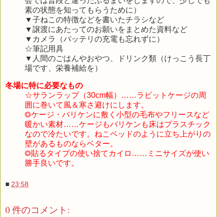
会では普段と違ったふるまいをしますので、少しでも
素の状態を知ってもらうために）
▼子ねこの特徴などを書いたチラシなど
▼譲渡にあたってのお願いをまとめた資料など
▼カメラ（バッテリの充電も忘れずに）
☆筆記用具
▼人間のごはんやおやつ、ドリンク類（けっこう長丁
場です、栄養補給を）
冬場に特に必要なもの
☆サランラップ（30cm幅）……ラビットケージの周
囲に巻いて風＆寒さ避けにします。
◎ケージ・バリケンに敷く小型の毛布やフリースなど
暖かい素材……ケージもバリケンも床はプラスチック
なので冷たいです。ねこベッドのように立ち上がりの
壁があるものならベター。
◎貼るタイプの使い捨てカイロ……ミニサイズが使い
勝手良いです。
■
23:58
0 件のコメント: