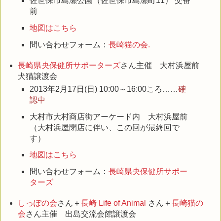
佐世保市島瀬公園（佐世保市島瀬町11） 交番
前
地図はこちら
問い合わせフォーム：
長崎猫の会.
長崎県央保健所サポーターズ
さん主催 大村浜屋前
犬猫譲渡会
2013年2月17日(日) 10:00～16:00ころ……
確
認中
大村市大村商店街アーケード内 大村浜屋前
（大村浜屋閉店に伴い、この回が最終回で
す）
地図はこちら
問い合わせフォーム：
長崎県央保健所サポー
ターズ
しっぽの会
さん＋
長崎 Life of Animal
さん＋
長崎猫の
会
さん主催 出島交流会館譲渡会