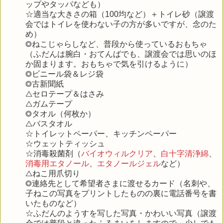
ップやタッパなども）
☆適当な大きさの箱（100均など）＋トイレ砂（譲渡
会ではトイレを使わない子の方が多いですが、念のた
め）
◎ねこじゃらしなど、普段から使っているおもちゃ
（ふだんは腕白・おてんばでも、譲渡会では思いのほ
か固まります。おもちゃで気を引けるように）
◎ビニール袋＆レジ袋
◎古新聞紙
△セロテープ＆はさみ
△ガムテープ
◎タオル（何枚か）
△バスタオル
☆トイレットペーパー、キッチンペーパー
☆ウェットティッシュ
☆消毒殺菌剤（
バイオウィルクリア
、
白十字清浄綿
、
消毒用エタノール
、
エタノールジェル
など）
△ねこ用爪切り
◎連絡先として希望者さまに渡せるカード（名刺や、
子ねこの写真をプリントしたものの裏に電話番号を書
いたものなど）
☆ふだんのようすを写した写真・かわいい写真（譲渡