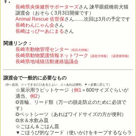
す。
長崎県央保健所サポーターズ
さん 諫早眼鏡橋前犬猫
譲渡会（おそらく3月3日開催です）
Animal Rescue 佐世保
さん……次回は3月の予定です
長崎わんにゃん会
さん
長崎はっぴーあにまる
さん
関連リンク：
長崎市動物管理センター
［収容犬情報］
長崎県動物愛護情報ネットワーク
［譲渡犬情報］
［譲渡猫情報］
長崎県地域猫活動連絡協議会
譲渡会で一般的に必要なもの
（◎＝必須、☆＝できるだけあるとよい、△＝あれば便利、▼＝必要に応じて）
☆展示用ラビットケージ（
例1
＝600サイズぐらいが
適当、
例2
）
◎首輪、リード類（万一の脱走防止のために必須で
す）
◎ペットシーツ（あればワイドサイズの方が便利）
◎水＆水飲み皿
☆ごはん＆ごはん皿
▼ごほうび的なフード（使いかけをキープするならラ