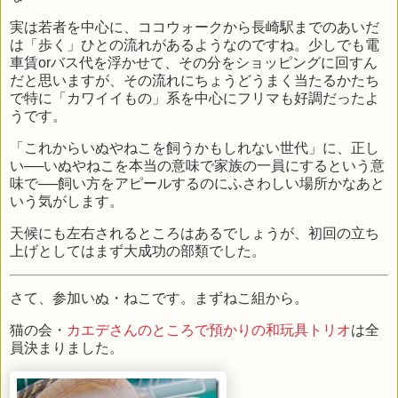
実は若者を中心に、ココウォークから長崎駅までのあいだ
は「歩く」ひとの流れがあるようなのですね。少しでも電
車賃orバス代を浮かせて、その分をショッピングに回すん
だと思いますが、その流れにちょうどうまく当たるかたち
で特に「カワイイもの」系を中心にフリマも好調だったよ
うです。
「これからいぬやねこを飼うかもしれない世代」に、正し
い──いぬやねこを本当の意味で家族の一員にするという意
味で──飼い方をアピールするのにふさわしい場所かなあと
いう気がします。
天候にも左右されるところはあるでしょうが、初回の立ち
上げとしてはまず大成功の部類でした。
さて、参加いぬ・ねこです。まずねこ組から。
猫の会・
カエデさんのところで預かりの和玩具トリオ
は全
員決まりました。