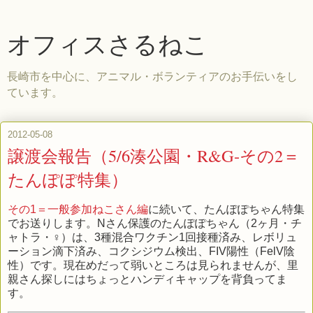
オフィスさるねこ
長崎市を中心に、アニマル・ボランティアのお手伝いをし
ています。
2012-05-08
譲渡会報告（5/6湊公園・R&G-その2＝
たんぽぽ特集）
その1＝一般参加ねこさん編
に続いて、たんぽぽちゃん特集
でお送りします。Nさん保護のたんぽぽちゃん（2ヶ月・チ
ャトラ・♀）は、3種混合ワクチン1回接種済み、レボリュ
ーション滴下済み、コクシジウム検出、FIV陽性（FelV陰
性）です。現在めだって弱いところは見られませんが、里
親さん探しにはちょっとハンディキャップを背負ってま
す。