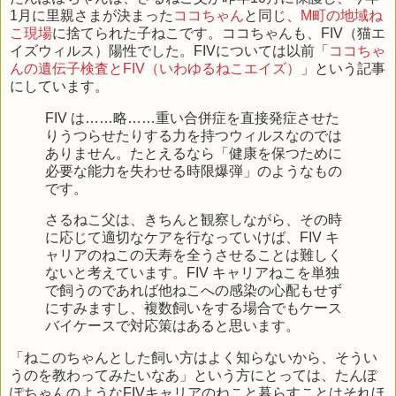
1月に里親さまが決まった
ココちゃん
と同じ、
M町の地域ね
こ現場
に捨てられた子ねこです。ココちゃんも、FIV（猫エ
イズウィルス）陽性でした。FIVについては以前「
ココちゃ
んの遺伝子検査とFIV（いわゆるねこエイズ）
」という記事
にしています。
FIV は……略……重い合併症を直接発症させた
りうつらせたりする力を持つウィルスなのでは
ありません。たとえるなら「健康を保つために
必要な能力を失わせる時限爆弾」のようなもの
です。
さるねこ父は、きちんと観察しながら、その時
に応じて適切なケアを行なっていけば、FIV キ
ャリアのねこの天寿を全うさせることは難しく
ないと考えています。FIV キャリアねこを単独
で飼うのであれば他ねこへの感染の心配もせず
にすみますし、複数飼いをする場合でもケース
バイケースで対応策はあると思います。
「ねこのちゃんとした飼い方はよく知らないから、そうい
うのを教わってみたいなあ」という方にとっては、たんぽ
ぽちゃんのようなFIVキャリアのねこと暮らすことはそれほ