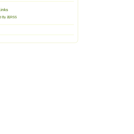
inks
d By 画RSS