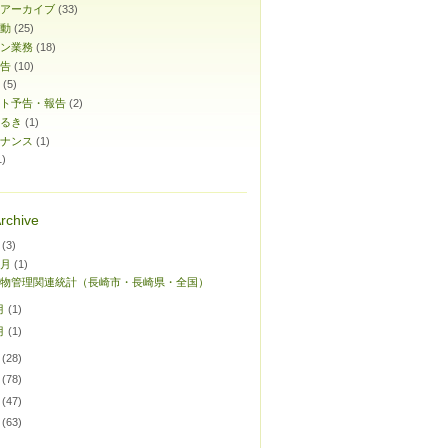
アーカイブ
(33)
動
(25)
ン業務
(18)
告
(10)
(5)
ト予告・報告
(2)
るき
(1)
ナンス
(1)
1)
rchive
(3)
1月
(1)
物管理関連統計（長崎市・長崎県・全国）
月
(1)
月
(1)
(28)
(78)
(47)
(63)