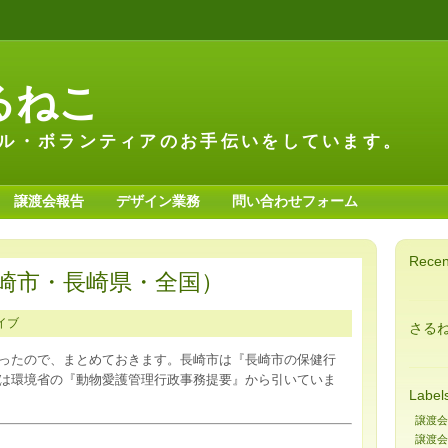
るねこ
ル・ボランティアのお手伝いをしています。
譲渡会報告
デザイン業務
問い合わせフォーム
Recen
崎市・長崎県・全国）
イブ
さる
ったので、まとめておきます。長崎市は『長崎市の保健行
は環境省の『動物愛護管理行政事務提要』から引いていま
Label
譲渡会
譲渡会