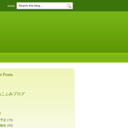
ADMIN
t Posts
ねこふみブログ
s
予定
(73)
報告
(55)