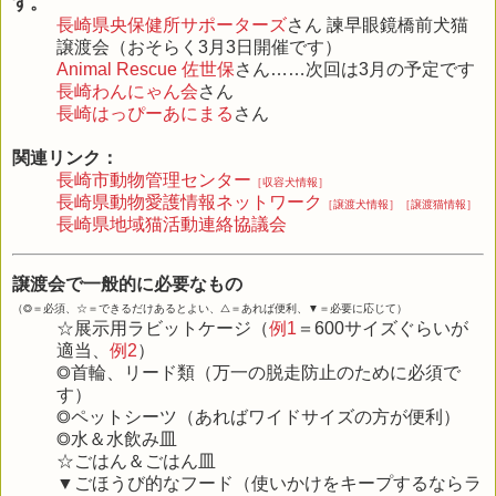
す。
長崎県央保健所サポーターズ
さん 諫早眼鏡橋前犬猫
譲渡会（おそらく3月3日開催です）
Animal Rescue 佐世保
さん……次回は3月の予定です
長崎わんにゃん会
さん
長崎はっぴーあにまる
さん
関連リンク：
長崎市動物管理センター
［収容犬情報］
長崎県動物愛護情報ネットワーク
［譲渡犬情報］
［譲渡猫情報］
長崎県地域猫活動連絡協議会
譲渡会で一般的に必要なもの
（◎＝必須、☆＝できるだけあるとよい、△＝あれば便利、▼＝必要に応じて）
☆展示用ラビットケージ（
例1
＝600サイズぐらいが
適当、
例2
）
◎首輪、リード類（万一の脱走防止のために必須で
す）
◎ペットシーツ（あればワイドサイズの方が便利）
◎水＆水飲み皿
☆ごはん＆ごはん皿
▼ごほうび的なフード（使いかけをキープするならラ