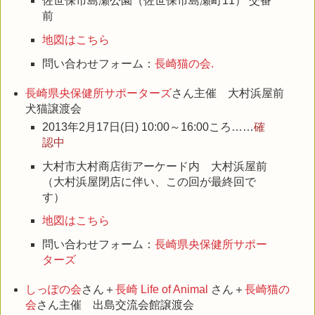
佐世保市島瀬公園（佐世保市島瀬町11） 交番
前
地図はこちら
問い合わせフォーム：
長崎猫の会.
長崎県央保健所サポーターズ
さん主催 大村浜屋前
犬猫譲渡会
2013年2月17日(日) 10:00～16:00ころ……
確
認中
大村市大村商店街アーケード内 大村浜屋前
（大村浜屋閉店に伴い、この回が最終回で
す）
地図はこちら
問い合わせフォーム：
長崎県央保健所サポー
ターズ
しっぽの会
さん＋
長崎 Life of Animal
さん＋
長崎猫の
会
さん主催 出島交流会館譲渡会