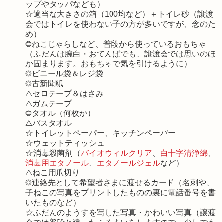
ップやタッパなども）
☆適当な大きさの箱（100均など）＋トイレ砂（譲渡
会ではトイレを使わない子の方が多いですが、念のた
め）
◎ねこじゃらしなど、普段から使っているおもちゃ
（ふだんは腕白・おてんばでも、譲渡会では思いのほ
か固まります。おもちゃで気を引けるように）
◎ビニール袋＆レジ袋
◎古新聞紙
△セロテープ＆はさみ
△ガムテープ
◎タオル（何枚か）
△バスタオル
☆トイレットペーパー、キッチンペーパー
☆ウェットティッシュ
☆消毒殺菌剤（
バイオウィルクリア
、
白十字清浄綿
、
消毒用エタノール
、
エタノールジェル
など）
△ねこ用爪切り
◎連絡先として希望者さまに渡せるカード（名刺や、
子ねこの写真をプリントしたものの裏に電話番号を書
いたものなど）
☆ふだんのようすを写した写真・かわいい写真（譲渡