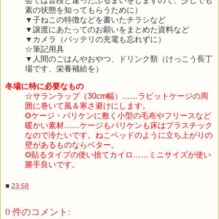
会では普段と違ったふるまいをしますので、少しでも
素の状態を知ってもらうために）
▼子ねこの特徴などを書いたチラシなど
▼譲渡にあたってのお願いをまとめた資料など
▼カメラ（バッテリの充電も忘れずに）
☆筆記用具
▼人間のごはんやおやつ、ドリンク類（けっこう長丁
場です、栄養補給を）
冬場に特に必要なもの
☆サランラップ（30cm幅）……ラビットケージの周
囲に巻いて風＆寒さ避けにします。
◎ケージ・バリケンに敷く小型の毛布やフリースなど
暖かい素材……ケージもバリケンも床はプラスチック
なので冷たいです。ねこベッドのように立ち上がりの
壁があるものならベター。
◎貼るタイプの使い捨てカイロ……ミニサイズが使い
勝手良いです。
■
23:58
0 件のコメント: